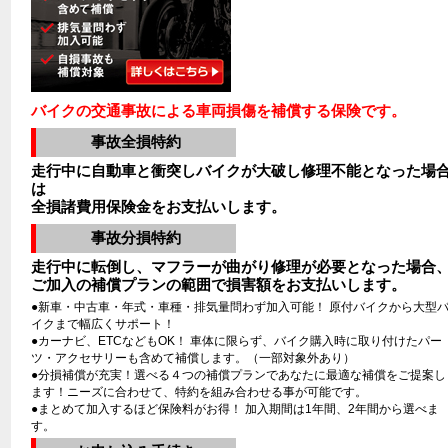
バイクの交通事故による車両損傷を補償する保険です。
事故全損特約
走行中に自動車と衝突しバイクが大破し修理不能となった場
は
全損諸費用保険金をお支払いします。
事故分損特約
走行中に転倒し、マフラーが曲がり修理が必要となった場合
ご加入の補償プランの範囲で損害額をお支払いします。
●新車・中古車・年式・車種・排気量問わず加入可能！ 原付バイクから大型
イクまで幅広くサポート！
●カーナビ、ETCなどもOK！ 車体に限らず、バイク購入時に取り付けたパー
ツ・アクセサリーも含めて補償します。（一部対象外あり）
●分損補償が充実！選べる４つの補償プランであなたに最適な補償をご提案し
ます！ニーズに合わせて、特約を組み合わせる事が可能です。
●まとめて加入するほど保険料がお得！ 加入期間は1年間、2年間から選べま
す。